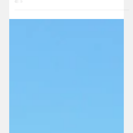
1 mars 2023
Salon International d'Art contemporain art3f
Nantes
Du 10 au 12 mars 2023 au Parc Exposantes - Grand
Palais - NANTES