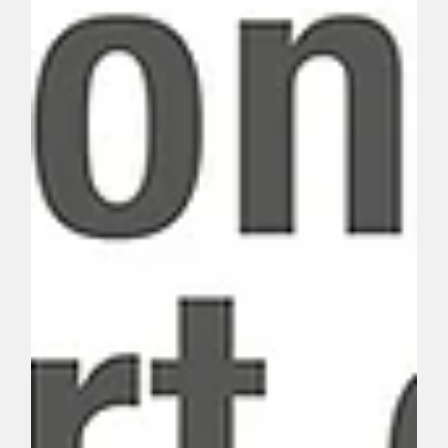
14/08/2022)
Moulin de Pen Castel, rue du Keravello 56640 Arzon en
compagnie de Marie Caillier, sculptrice... Les horaires:
du mercredi au samedi: de 14h00 à 18h00.