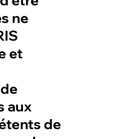
d'être
es ne
RIS
e et
 de
s aux
étents de