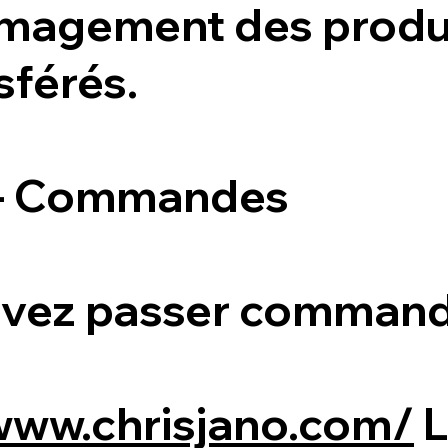
agement des produi
sférés.
3 - Commandes
vez passer commande
/www.chrisjano.com/
L