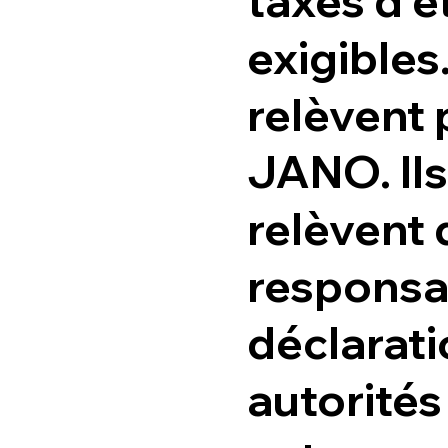
taxes d'é
exigibles
relèvent 
JANO. Ils
relèvent 
responsab
déclarat
autorité