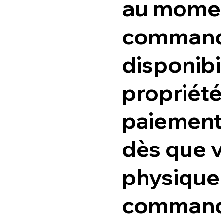
au moment
commande
disponibi
propriét
paiement 
dès que 
physique
commandé