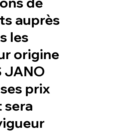
lons de
ts auprès
s les
r origine
IS JANO
 ses prix
t sera
 vigueur