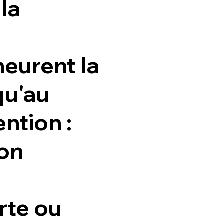
la
meurent la
qu'au
ntion :
ion
rte ou