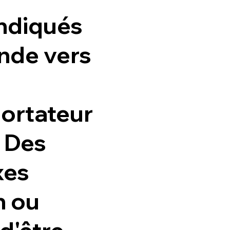
indiqués
nde vers
portateur
. Des
xes
n ou